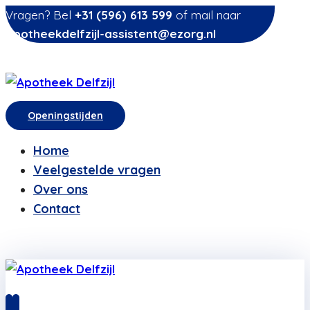
Vragen? Bel
+31 (596) 613 599
of mail naar
apotheekdelfzijl-assistent@ezorg.nl
Openingstijden
Home
Veelgestelde vragen
Over ons
Contact